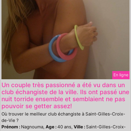
En ligne
Un couple très passionné a été vu dans un
club échangiste de la ville. Ils ont passé une
nuit torride ensemble et semblaient ne pas
pouvoir se getter assez!
Où trouver le meilleur club échangiste à Saint-Gilles-Croix-
de-Vie ?
Prénom :
Nagnouma,
Age :
40 ans,
Ville :
Saint-Gilles-Croix-