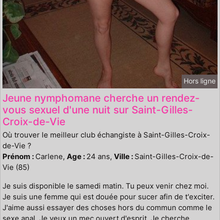
Hors ligne
Jeune nymphomane cherche un rendez-
vous sexuel d'une nuit sur Saint-Gilles-
Croix-de-Vie
Où trouver le meilleur club échangiste à Saint-Gilles-Croix-
de-Vie ?
Prénom :
Carlene,
Age :
24 ans,
Ville :
Saint-Gilles-Croix-de-
Vie (85)
Je suis disponible le samedi matin. Tu peux venir chez moi.
Je suis une femme qui est douée pour sucer afin de t'exciter.
J'aime aussi essayer des choses hors du commun comme le
sexe anal. Je veux un mec ouvert d'esprit. Je cherche