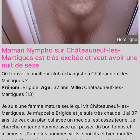
Hors ligne
Maman Nympho sur Châteauneuf-les-
Martigues est très excitée et veut avoir une
nuit de sexe
Où trouver le meilleur club échangiste à Châteauneuf-les-
Martigues ?
Prénom :
Brigide,
Age :
37 ans,
Ville :
Châteauneuf-les-
Martigues (13)
Je suis une femme mature seule qui vit Châteauneuf-les-
Martigues. Je m'appelle Brigide et je suis très chaude. J'ai 37
ans. Je veux un plan cul avec un mec qui est assez jeune. Je
cherche un jeune homme avec qui passer du bon temps et
m'amuser. J'aime les hommes virils, sportifs et bien montés.