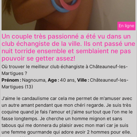
En ligne
Un couple très passionné a été vu dans un
club échangiste de la ville. Ils ont passé une
nuit torride ensemble et semblaient ne pas
pouvoir se getter assez!
Où trouver le meilleur club échangiste à Châteauneuf-les-
Martigues ?
Prénom :
Nagnouma,
Age :
40 ans,
Ville :
Châteauneuf-les-
Martigues (13)
J'aime le candaulisme car cela me permet de m'amuser avec
un autre amant pendant que mon chéri regarde. Je suis très
coquine quand je fais l'amour et j'aime surtout que l'on me le
fasse longtemps. Je cherche un homme mignon et sans
tabous qui me donnera du plaisir avec mon mari car je suis
une femme gourmande qui adore avoir 2 hommes pour elle.